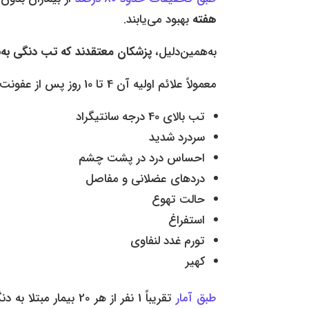
هفته
بهبود می‌یابند.
به‌همین‌دلیل،
پزشکان معتقدند که تب دنگی به‌ن
معمولاً علائم اولیه آن 4 تا 10 روز پس از عفونت شروع می‌شوند، 2 تا 7 روز طول می‌کشند و شامل موارد زیر هستند:
تب بالای 40 درجه سانتیگراد
سردرد شدید
احساس درد در پشت چشم
دردهای عضلانی و مفاصل
حالت تهوع
استفراغ
تورم غدد لنفاوی
کهیر
طبق آمار
تقریباً 1 نفر از هر 20 بیمار مبتلا به دنگی، 24 تا 48 ساعت پس از برطرف شدن تب، دچار