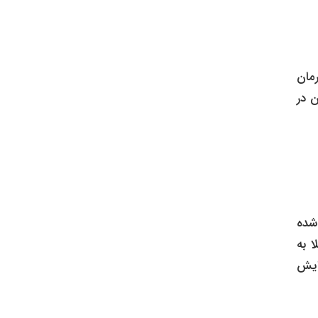
رمان
ن در
د شده
 به
زایش