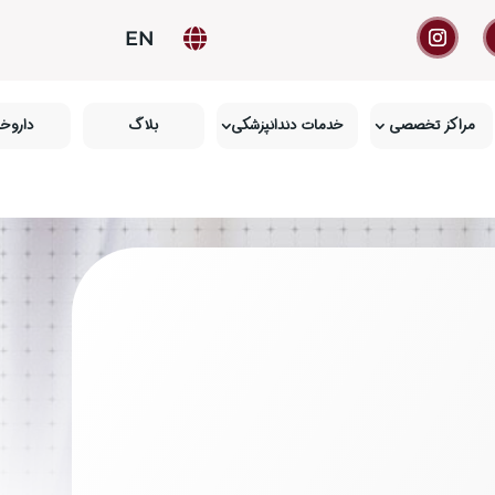
EN

مراکز تخصصی
خدمات دندانپزشکی
بلاگ
داروخا