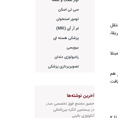
نوار عصب و عضله
سی تی اسکن
تومور استخوان
تقل
ام آر آی (MRI)
قا،
پزشکی هسته ای
بیوپسی
بتلا
رادیولوژی دندان
تصویربرداری پزشکی
 هم
افت
آخرین نوشته‌ها
حضور مجتمع فوق تخصصی صدر
در بیستمین کنگره بین‌المللی
آنکولوژی بالینی
1 تا 2