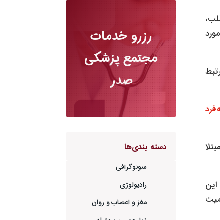
لب،
 مورد
رزرو خدمات
مجتمع پزشکی
رتبط
صدر
‌فرد
 مبتلا
دسته بندی‌ها
سونوگرافی
این
رادیولوژی
میت
مغز و اعصاب و روان