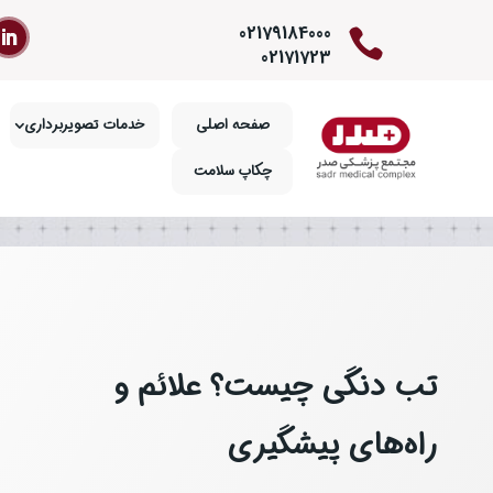
02179184000

02171723
صفحه اصلی
خدمات تصویربرداری
چکاپ سلامت
تب دنگی چیست؟ علائم و
راه‌های پیشگیری