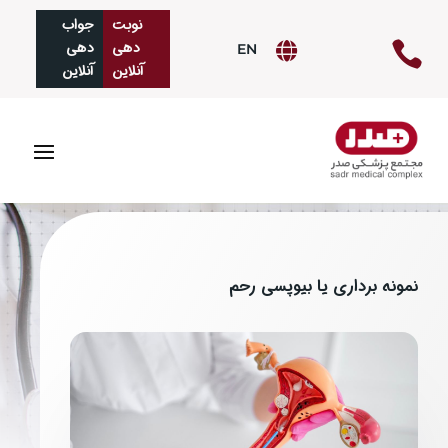
نوبت
جواب‌
دهی
دهی

EN

آنلاین
آنلاین
نمونه برداری یا بیوپسی رحم