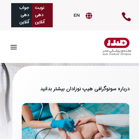
نوبت
جواب‌
دهی
دهی

EN

آنلاین
آنلاین
درباره سونوگرافی هیپ نوزادان بیشتر بدانید