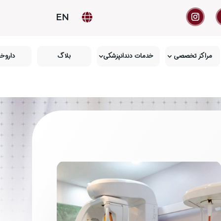
EN

مراکز تخصصی
خدمات دندانپزشکی
بلاگ
داروخا