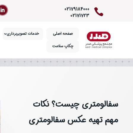
02179184000

02171723
صفحه اصلی
خدمات تصویربرداری
چکاپ سلامت
سفالومتری چیست؟ نکات
مهم تهیه عکس سفالومتری