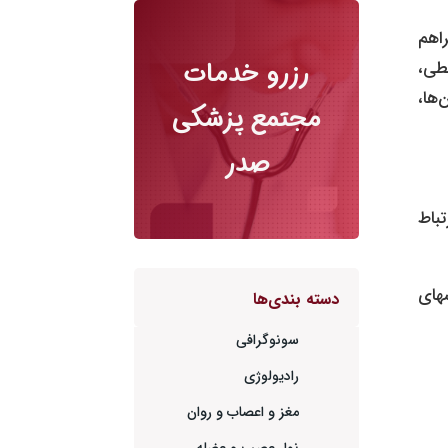
اهم
طی،
رزرو خدمات
‌ها،
مجتمع پزشکی
صدر
باط
های
دسته بندی‌ها
سونوگرافی
رادیولوژی
مغز و اعصاب و روان