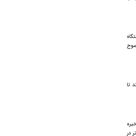
تگاه
ضوح
د تا
یره
 در