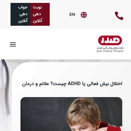
نوبت
جواب‌
دهی
دهی

EN

آنلاین
آنلاین
اختلال بیش فعالی یا ADHD چیست؟ علائم و درمان