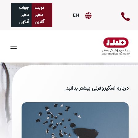
نوبت
جواب‌
دهی
دهی

EN

آنلاین
آنلاین
درباره اسکیزوفرنی بیشتر بدانید