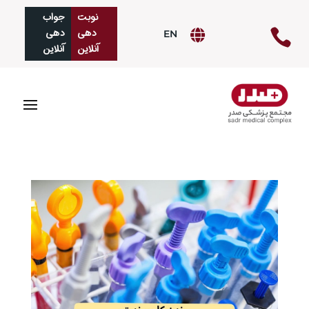
نوبت
جواب‌
دهی
دهی

EN

آنلاین
آنلاین